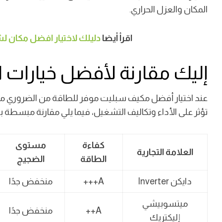
المكان والعزل الحراري.
اقرأ أيضا
دليلك لاختيار افضل مكان لشراء
إليك مقارنة لأفضل خيارات ا
عند اختيار أفضل مكيف سبليت موفر للطاقة من الضروري مقارن
تؤثر على الأداء وتكاليف التشغيل،
فيما يلي مقارنة مبسطة بي
كفاءة
مستوى
العلامة التجارية
الطاقة
الضجيج
دايكن Inverter
A+++
منخفض جدًا
ميتسوبيشي
A++
منخفض جدًا
إليكتريك