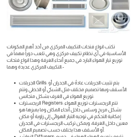
تكتب انواع فتحات التكييف المركزي من أحد أهم المكونات
الأساسية في أي نظام تكييف مركزي وهي تلعب دوراً مهماً في
توزيع تيار الهواء البارد في جميع أنحاء الغرفة وهذا انواع فتحات
التكييف المركزي عديدة وهما:-
الجريلات Grills: يتم تثبيت الجريلات عادةً في الجدران أو
الأسقف وبها تصميم مختلف مثل الشبكي أو الخطي وتتم
توزيع الهواء في الغرف بشكل متجانس.
الريجسترات Registers: تتم الريجسترات توزيع الهواء
بشكل مريح وسلس داخل أنحاء المكان وما يميزها هو
إمكانية التحكم في توجيه التيار الهوائي إلي زاوية أو مكان
معين داخل الغرفة، ويمكن تركيب الريجسترات في الجدران
أو الأسقف هذا يختلف حسب تصميم المكان.
النواشر Diffusers: تقوم بتوزيع الهواء الهواء في جميع