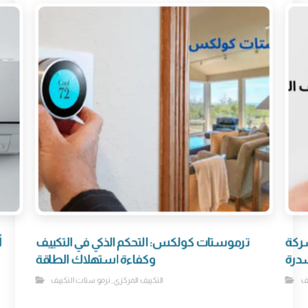
ركة
ترموستات كولكس: التحكم الذكي في التكييف
درة
وكفاءة استهلاك الطاقة
ف
التكييف المركزي
,
ترموستات التكييف