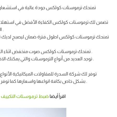
تمنحك ترموستات كولكس جودة عالية في استشعار درج
تضمن لك ترموستات كولكس الكفاءة الأفضل في استهلاك ا
.
التي تساهم بشكل فعال في تقليل استهلاك الطاقة
تمنحك ترموستات كولكس اطول فترة ضمان ليصبح لديك تغ
.
تمنحك ترموستات كولكس صوت منخفض اثناء التشغيل لتنعم ببيئة مريحة وهادئة خالية من الضوضاء
.
توجد العديد من أنواع الترموستات والتي يمكنك الاختيار من بينها بما يتناسب مع نوع المكيف الذي تمتلكه
توفر لك شركة السدرة للمقاولات الميكانيكية الأن
.
بشكل خاص بكافة انواعها واسعارها كما توفر لك افضل الفنيين للقيام بعمليات التركيب والصيانة اللازمة
اقرأ أيضا
ضبط ترموستات التكييف ا