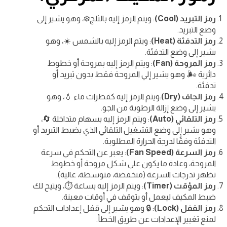
رمز التبريد (Cool)
: ويتم الرمز إليه بالثلج❄️، وهو يشير إلى
وضع التبريد.
رمز التدفئة (Heat)
: ويتم الرمز إليه بالشمس ☀️، وهو
يشير إلى وضع التدفئة.
رمز المروحة (Fan)
: ويتم الرمز إليه بمروحة أو خطوط
دائرية 🌬️، وهو يشير إلي المروحة فقط بدون تبريد أو
تدفئة.
رمز الجاف (Dry)
:ويتم الرمز إليه كقطرات ماء 💧، وهو
يشير إلى وضع إزالة الرطوبة من الجو.
رمز التلقائي (Auto)
: ويتم الرمز إليه بسهام متداخلة 🔄،
وهو يشير إلى وضع التشغيل التلقائي الذي يضبط التبريد أو
التدفئة وفقًا لدرجة الحرارة المطلوبة.
رمز السرعة (Fan Speed)
: يعبر عن التحكم في سرعة
المروحة، وعادة ما يكون على شكل مروحة أو خطوط
تظهر تدرجات السرعة (منخفضة، متوسطة، عالية).
رمز المؤقت (Timer)
: ويتم الرمز إليه بساعة ⏱️، ويتيح لك
ضبط المكيف ليعمل أو يتوقف في أوقات معينة.
رمز القفل (Lock)
: 🔒 وهو يشير إلى قفل إعدادات التحكم
لمنع تغيير الإعدادات عن طريق الخطأ.