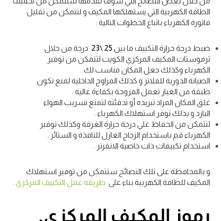
من خلال بعض النصائح التي سوف نقدمها ستتمكن من تخفيف
الطاقة الكهربية التي يستهلكها المكيف و لتتمكن من تقليل
فاتورة الكهرباء باتباع الخطوات التالية :
ضبط درجة حرارة التكييف ما بين
25 \23
درجة من خلال
ثرموستات
المكيف المركزي الكويت
لتتمكن من توفير
الكهرباء وكذلك جعل المكان مناسب لك .
الصيانة الدورية للفلاتر و كذلك المراوح الداخلية لمنع تكون
طبقة من الغبار تعمل المروحة بكفاءة عالية .
غلق المكان المراد تبريده أو تدفئته لتمنع تسريب الهواء
البارد و بذلك توفر استهلاك الكهرباء .
لتتمكن من الحفاظ علي درجة حرارة الغرفة وكذلك توفير
الكهرباء قم باستخدام الزجاج العازل للنافذة و الستائر .
استخدام تكييفات ذات خاصية الانفرتر .
و بالمحافظة على تلك النصائح ستتمكن من توفير استهلاك
المكيف للطاقة الكهربية بناء على
طريقة عمل التكييف المركزي
.
رموز المكيف المركزي.